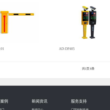
101
AD-DP405
共
1
页
6
条
优案例
新闻资讯
服务支持