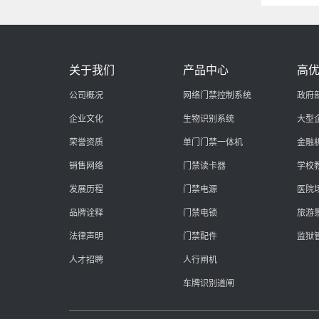
关于我们
产品中心
高
公司概况
网络门禁控制系统
政府
企业文化
生物识别系统
大型
荣誉资质
单门门禁一体机
金融
销售网络
门禁读卡器
学校
发展历程
门禁电源
医院
品牌诠释
门禁电锁
旅游
法律声明
门禁配件
监狱
人才招聘
人行闸机
车牌识别道闸