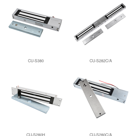
CU-S380
CU-S282C/A
CU-S280H
CU-S280C/A